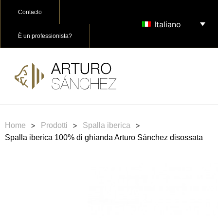
Contacto
Italiano
È un professionista?
>
>
>
Home
Prodotti
Spalla iberica
Spalla iberica 100% di ghianda Arturo Sánchez disossata