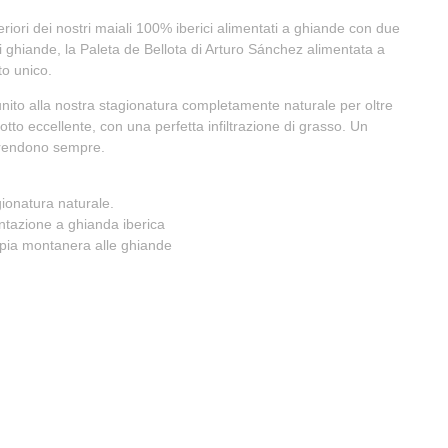
iori dei nostri maiali 100% iberici alimentati a ghiande con due
di ghiande, la Paleta de Bellota di Arturo Sánchez alimentata a
to unico.
 unito alla nostra stagionatura completamente naturale per oltre
tto eccellente, con una perfetta infiltrazione di grasso. Un
rendono sempre.
ionatura naturale.
ntazione a ghianda iberica
ppia montanera alle ghiande