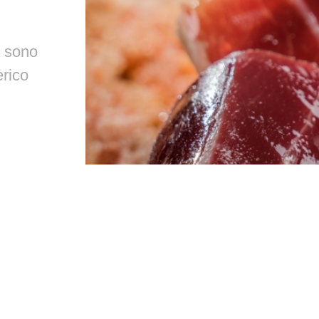
s sono
erico