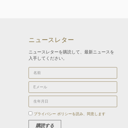
rectificación, supresión, portabilidad, oposición
y/o limitación al tratamiento y a no ser objeto de
una decisión basada únicamente en el
tratamiento de datos automatizado, incluida la
elaboración de perfiles, así como revocar los
consentimientos otorgados dirigiendo su solicitud
ARTURO SÁNCHEZ E HIJOS, S.L., C/ Filiberto
Villalobos, 73, de Guijuelo o a la dirección
ニュースレター
info@arturosanchez.com tal y como se indica en
la
política de privacidad.
ニュースレターを購読して、最新ニュースを
入手してください。
プライバシー ポリシーを読み、同意します
購読する