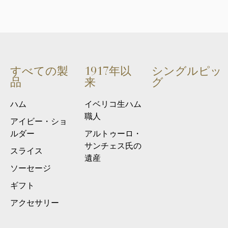
すべての製
1917年以
シングルピッ
品
来
グ
ハム
イベリコ生ハム
職人
アイビー・ショ
ルダー
アルトゥーロ・
サンチェス氏の
スライス
遺産
ソーセージ
ギフト
アクセサリー