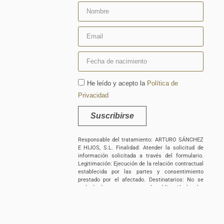
He leído y acepto la
Política de
Privacidad
Suscribirse
Responsable del tratamiento: ARTURO SÁNCHEZ
E HIJOS, S.L. Finalidad: Atender la solicitud de
información solicitada a través del formulario.
Legitimación: Ejecución de la relación contractual
establecida por las partes y consentimiento
prestado por el afectado. Destinatarios: No se
cederán datos a terceros, salvo obligación legal o
supuestos de interés legítimo corporativo entre
las empresas titularidad del responsable. No
existen transferencias internacionales de datos.
Derechos: Podrá ejercer sus derechos de acceso,