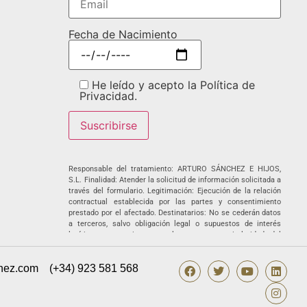
Fecha de Nacimiento
He leído y acepto la Política de
Privacidad.
Responsable del tratamiento: ARTURO SÁNCHEZ E HIJOS,
S.L. Finalidad: Atender la solicitud de información solicitada a
través del formulario. Legitimación: Ejecución de la relación
contractual establecida por las partes y consentimiento
prestado por el afectado. Destinatarios: No se cederán datos
a terceros, salvo obligación legal o supuestos de interés
legítimo corporativo entre las empresas titularidad del
responsable. No existen transferencias internacionales de
datos. Derechos: Podrá ejercer sus derechos de acceso,
hez.com
(+34) 923 581 568
rectificación, supresión, portabilidad, oposición y/o limitación
al tratamiento y a no ser objeto de una decisión basada
únicamente en el tratamiento de datos automatizado, incluida
la elaboración de perfiles, así como revocar los