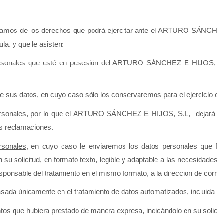
formamos de los derechos que podrá ejercitar ante el ARTURO SÁNCHE
la, y que le asisten:
ersonales que esté en posesión del ARTURO SÁNCHEZ E HIJOS, S.L,
de sus datos
, en cuyo caso sólo los conservaremos para el ejercicio 
rsonales
, por lo que el ARTURO SÁNCHEZ E HIJOS, S.L,  dejará de 
es reclamaciones. 
rsonales
, en cuyo caso le enviaremos los datos personales que f
 su solicitud, en formato texto, legible y adaptable a las necesidades
onsable del tratamiento en el mismo formato, a la dirección de corre
basada únicamente en el tratamiento de datos automatizados
, incluida
ntos
 que hubiera prestado de manera expresa, indicándolo en su solici