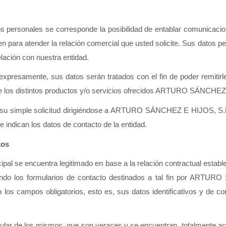
tos personales se corresponde la posibilidad de entablar comunicacion
o bien para atender la relación comercial que usted solicite. Sus datos
lación con nuestra entidad.
xpresamente, sus datos serán tratados con el fin de poder remitirle p
e los distintos productos y/o servicios ofrecidos ARTURO SÁNCHEZ
 su simple solicitud dirigiéndose a ARTURO SÁNCHEZ E HIJOS, S.L,  
se indican los datos de contacto de la entidad.
tos
cipal se encuentra legitimado en base a la relación contractual estableci
zando los formularios de contacto destinados a tal fin por ARTU
los campos obligatorios, esto es, sus datos identificativos y de co
titular de los mismos, que son veraces y se encuentran  totalmente ac