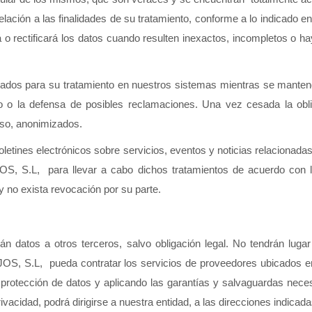
ación a las finalidades de su tratamiento, conforme a lo indicado en 
ctificará los datos cuando resulten inexactos, incompletos o haya
rvados para su tratamiento en nuestros sistemas mientras se mantenga 
cio o la defensa de posibles reclamaciones. Una vez cesada la obl
aso, anonimizados.
boletines electrónicos sobre servicios, eventos y noticias relacionada
 S.L,  para llevar a cabo dichos tratamientos de acuerdo con la
 y no exista revocación por su parte.
s a otros terceros, salvo obligación legal. No tendrán lugar tr
S.L,  pueda contratar los servicios de proveedores ubicados en t
e protección de datos y aplicando las garantías y salvaguardas necesa
vacidad, podrá dirigirse a nuestra entidad, a las direcciones indicada