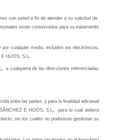
es con usted a fin de atender a su solicitud de  
 personales serán conservados para su tratamiento 
or cualquier medio, incluidos los electrónicos, 
 E HIJOS, S.L, 
a cualquiera de las direcciones referenciadas 
da entre las partes, y para la finalidad adicional 
RO SÁNCHEZ E HIJOS, S.L,  para lo cual deberá 
ntacto, sin los cuales no podremos gestionar su 
tualizados. Los datos recabados en el formulario 