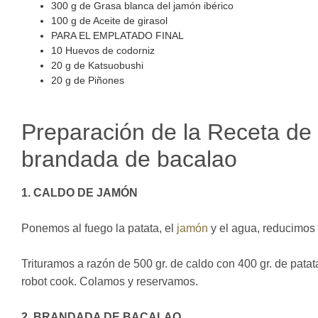
300
g
de Grasa blanca del jamón ibérico
100
g
de Aceite de girasol
PARA EL EMPLATADO FINAL
10
Huevos de codorniz
20
g
de Katsuobushi
20
g
de Piñones
Preparación de la Receta de
brandada de bacalao
1. CALDO DE JAMÓN
Ponemos al fuego la patata, el
jamón
y el agua, reducimos a
Trituramos a razón de 500 gr. de caldo con 400 gr. de patata
robot cook. Colamos y reservamos.
2. BRANDADA DE BACALAO