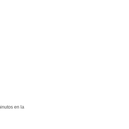
Villalobos, 73, de Guijuelo o a la dirección
info@arturosanchez.com tal y como se indica en
la
política de privacidad.
minutos en la