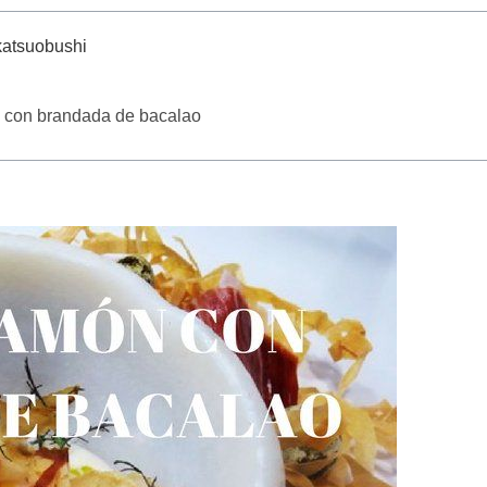
katsuobushi
o con brandada de bacalao