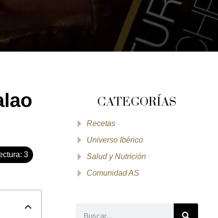
alao
CATEGORÍAS
Recetas
Universo Ibérico
ectura:
3
Salud y Nutrición
Comunidad AS