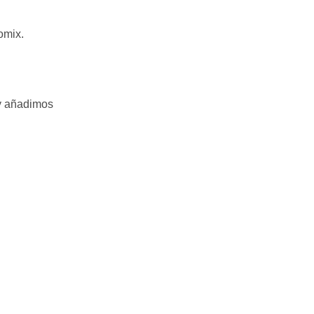
omix.
 y añadimos