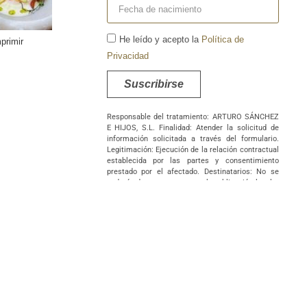
He leído y acepto la
Política de
primir
Privacidad
Suscribirse
Responsable del tratamiento: ARTURO SÁNCHEZ
E HIJOS, S.L. Finalidad: Atender la solicitud de
información solicitada a través del formulario.
Legitimación: Ejecución de la relación contractual
establecida por las partes y consentimiento
prestado por el afectado. Destinatarios: No se
cederán datos a terceros, salvo obligación legal o
supuestos de interés legítimo corporativo entre
las empresas titularidad del responsable. No
existen transferencias internacionales de datos.
Derechos: Podrá ejercer sus derechos de acceso,
rectificación, supresión, portabilidad, oposición
y/o limitación al tratamiento y a no ser objeto de
una decisión basada únicamente en el
tratamiento de datos automatizado, incluida la
elaboración de perfiles, así como revocar los
consentimientos otorgados dirigiendo su solicitud
ARTURO SÁNCHEZ E HIJOS, S.L., C/ Filiberto