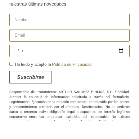
nuestras últimas novedades.
He leído y acepto la
Política de Privacidad
Suscribirse
Responsable del tratamiento: ARTURO SÁNCHEZ E HIJOS, S.L. Finalidad:
Atender la solicitud de información solicitada a través del formulario.
Legitimación: Ejecución de la relación contractual establecida por las partes
y consentimiento prestado por el afectado. Destinatarios: No se cederán
datos a terceros, salvo obligación legal o supuestos de interés legítimo
corporativo entre las empresas titularidad del responsable. No existen
transferencias internacionales de datos. Derechos: Podrá ejercer sus
derechos de acceso, rectificación, supresión, portabilidad, oposición y/o
limitación al tratamiento y a no ser objeto de una decisión basada
únicamente en el tratamiento de datos automatizado, incluida la elaboración