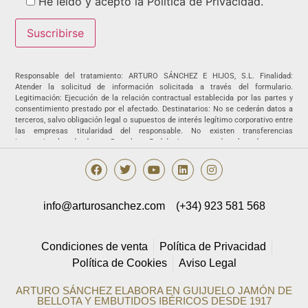
He leído y acepto la Política de Privacidad.
Responsable del tratamiento: ARTURO SÁNCHEZ E HIJOS, S.L. Finalidad:
Atender la solicitud de información solicitada a través del formulario.
Legitimación: Ejecución de la relación contractual establecida por las partes y
consentimiento prestado por el afectado. Destinatarios: No se cederán datos a
terceros, salvo obligación legal o supuestos de interés legítimo corporativo entre
las empresas titularidad del responsable. No existen transferencias
internacionales de datos. Derechos: Podrá ejercer sus derechos de acceso,
rectificación, supresión, portabilidad, oposición y/o limitación al tratamiento y a
no ser objeto de una decisión basada únicamente en el tratamiento de datos
automatizado, incluida la elaboración de perfiles, así como revocar los
consentimientos otorgados dirigiendo su solicitud ARTURO SÁNCHEZ E HIJOS,
S.L., C/ Filiberto Villalobos, 73, de Guijuelo o a la dirección
info@arturosanchez.com
(+34) 923 581 568
info@arturosanchez.com tal y como se indica en la
política de privacidad.
Condiciones de venta
Política de Privacidad
Política de Cookies
Aviso Legal
ARTURO SÁNCHEZ ELABORA EN GUIJUELO JAMÓN DE
BELLOTA Y EMBUTIDOS IBÉRICOS DESDE 1917