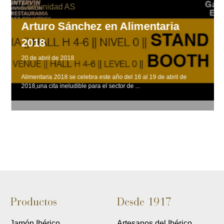
Comunidad AS
Arturo Sánchez en Alimentaria
2018
20 de abril de 2018
Alimentaria 2018 se celebra este año del 16 al 19 de abril de
2018,una cita ineludible para el sector de ...
Productos
Desde 1917
Jamón Ibérico
Artesanos del Ibérico