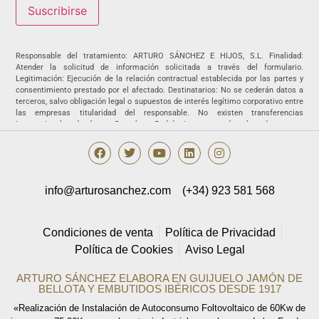
Responsable del tratamiento: ARTURO SÁNCHEZ E HIJOS, S.L. Finalidad:
Atender la solicitud de información solicitada a través del formulario.
Legitimación: Ejecución de la relación contractual establecida por las partes y
consentimiento prestado por el afectado. Destinatarios: No se cederán datos a
terceros, salvo obligación legal o supuestos de interés legítimo corporativo entre
las empresas titularidad del responsable. No existen transferencias
internacionales de datos. Derechos: Podrá ejercer sus derechos de acceso,
rectificación, supresión, portabilidad, oposición y/o limitación al tratamiento y a
no ser objeto de una decisión basada únicamente en el tratamiento de datos
automatizado, incluida la elaboración de perfiles, así como revocar los
consentimientos otorgados dirigiendo su solicitud ARTURO SÁNCHEZ E HIJOS,
S.L., C/ Filiberto Villalobos, 73, de Guijuelo o a la dirección
info@arturosanchez.com
(+34) 923 581 568
info@arturosanchez.com tal y como se indica en la
política de privacidad.
Condiciones de venta
Política de Privacidad
Política de Cookies
Aviso Legal
ARTURO SÁNCHEZ ELABORA EN GUIJUELO JAMÓN DE
BELLOTA Y EMBUTIDOS IBÉRICOS DESDE 1917
«Realización de Instalación de Autoconsumo Foltovoltaico de 60Kw de