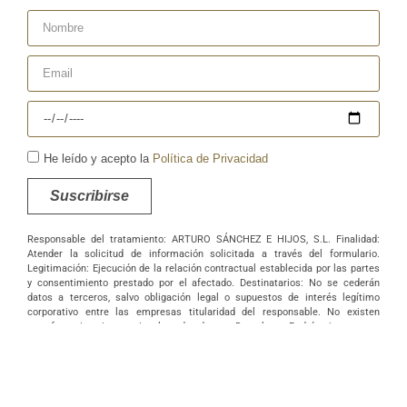
He leído y acepto la
Política de Privacidad
Suscribirse
Responsable del tratamiento: ARTURO SÁNCHEZ E HIJOS, S.L. Finalidad:
Atender la solicitud de información solicitada a través del formulario.
Legitimación: Ejecución de la relación contractual establecida por las partes
y consentimiento prestado por el afectado. Destinatarios: No se cederán
datos a terceros, salvo obligación legal o supuestos de interés legítimo
corporativo entre las empresas titularidad del responsable. No existen
transferencias internacionales de datos. Derechos: Podrá ejercer sus
derechos de acceso, rectificación, supresión, portabilidad, oposición y/o
limitación al tratamiento y a no ser objeto de una decisión basada
únicamente en el tratamiento de datos automatizado, incluida la elaboración
de perfiles, así como revocar los consentimientos otorgados dirigiendo su
solicitud ARTURO SÁNCHEZ E HIJOS, S.L., C/ Filiberto Villalobos, 73, de