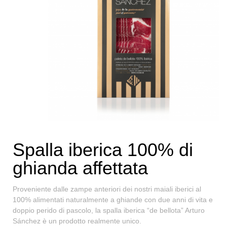
Spalla iberica 100% di
ghianda affettata
Proveniente dalle zampe anteriori dei nostri maiali iberici al
100% alimentati naturalmente a ghiande con due anni di vita e
doppio perido di pascolo, la spalla iberica “de bellota” Arturo
Sánchez è un prodotto realmente unico.