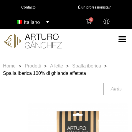
Contacto
È un professionista?
0
Italiano
>
>
>
>
Home
Prodotti
A fette
Spalla iberica
Spalla iberica 100% di ghianda affettata
Atrás