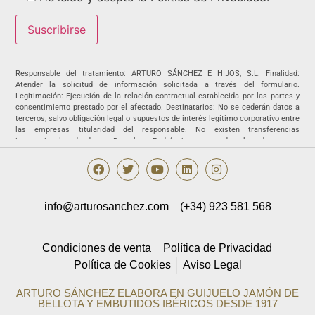
Responsable del tratamiento: ARTURO SÁNCHEZ E HIJOS, S.L. Finalidad:
Atender la solicitud de información solicitada a través del formulario.
Legitimación: Ejecución de la relación contractual establecida por las partes y
consentimiento prestado por el afectado. Destinatarios: No se cederán datos a
terceros, salvo obligación legal o supuestos de interés legítimo corporativo entre
las empresas titularidad del responsable. No existen transferencias
internacionales de datos. Derechos: Podrá ejercer sus derechos de acceso,
rectificación, supresión, portabilidad, oposición y/o limitación al tratamiento y a
no ser objeto de una decisión basada únicamente en el tratamiento de datos
automatizado, incluida la elaboración de perfiles, así como revocar los
consentimientos otorgados dirigiendo su solicitud ARTURO SÁNCHEZ E HIJOS,
S.L., C/ Filiberto Villalobos, 73, de Guijuelo o a la dirección
info@arturosanchez.com
(+34) 923 581 568
info@arturosanchez.com tal y como se indica en la
política de privacidad.
Condiciones de venta
Política de Privacidad
Política de Cookies
Aviso Legal
ARTURO SÁNCHEZ ELABORA EN GUIJUELO JAMÓN DE
BELLOTA Y EMBUTIDOS IBÉRICOS DESDE 1917