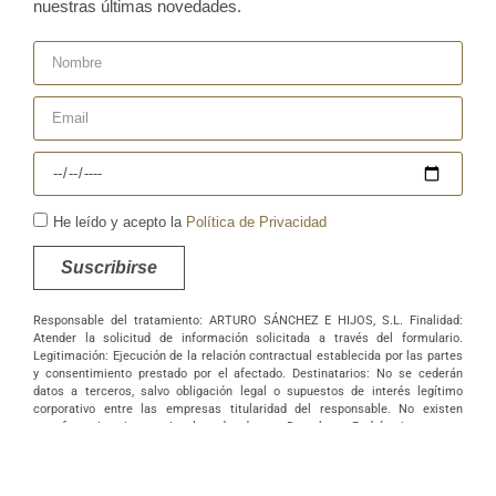
nuestras últimas novedades.
He leído y acepto la
Política de Privacidad
Suscribirse
Responsable del tratamiento: ARTURO SÁNCHEZ E HIJOS, S.L. Finalidad:
Atender la solicitud de información solicitada a través del formulario.
Legitimación: Ejecución de la relación contractual establecida por las partes
y consentimiento prestado por el afectado. Destinatarios: No se cederán
datos a terceros, salvo obligación legal o supuestos de interés legítimo
corporativo entre las empresas titularidad del responsable. No existen
transferencias internacionales de datos. Derechos: Podrá ejercer sus
derechos de acceso, rectificación, supresión, portabilidad, oposición y/o
limitación al tratamiento y a no ser objeto de una decisión basada
únicamente en el tratamiento de datos automatizado, incluida la elaboración