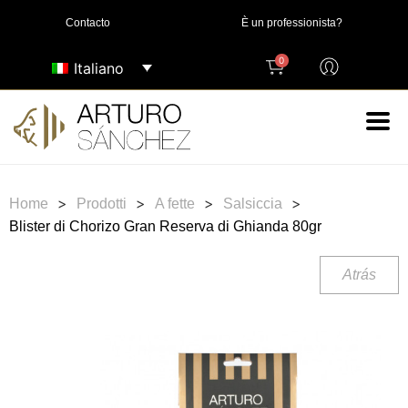
Contacto
È un professionista?
0
Italiano
>
>
>
>
Home
Prodotti
A fette
Salsiccia
Blister di Chorizo ​​Gran Reserva di Ghianda 80gr
Atrás