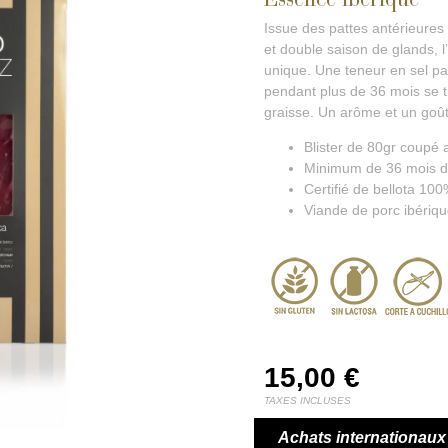
Issue des pattes antérieures
et double saison de glands, l
unique. Une teneur en sel pa
pendant plus de 36 mois se tra
graisse. Un arôme et un goût
Blister de 80gr coupé
Minimum de 36 mois d’
Certifié de bellota 100
Viande de porc ibériqu
15,00
€
TAXES INCLUSES
Achats internationaux