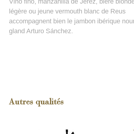
Vino fino, manzanilla de Jerez, bière blond
légère ou jeune vermouth blanc de Reus
accompagnent bien le jambon ibérique nour
gland Arturo Sánchez.
Autres qualités