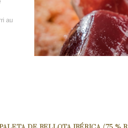
e
ri au
PALETA DE BELLOTA IBÉRICA (75 % R