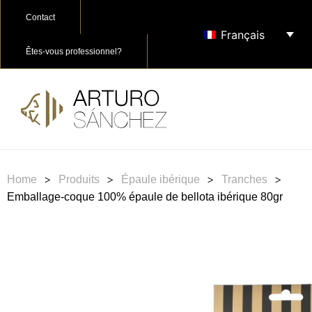
Contact
Français
Êtes-vous professionnel?
>
>
>
>
Home
Produits
Épaule ibérique
Tranches
Emballage-coque 100% épaule de bellota ibérique 80gr