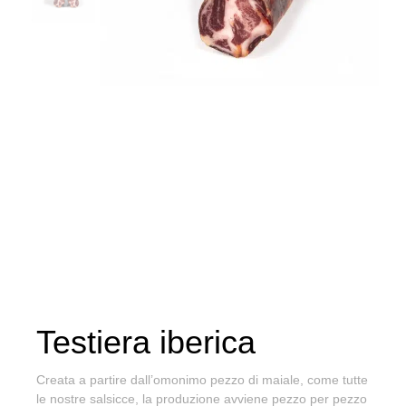
Testiera iberica
Creata a partire dall’omonimo pezzo di maiale, come tutte
le nostre salsicce, la produzione avviene pezzo per pezzo