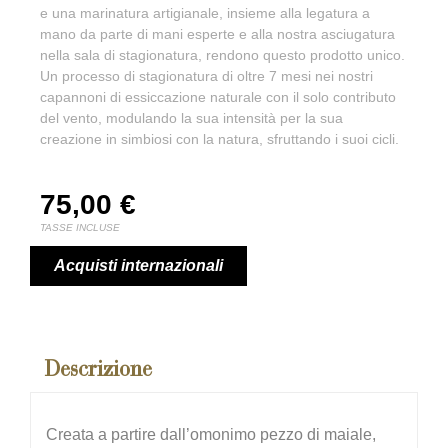
e una marinatura artigianale, insieme alla legatura a
mano da parte di mani esperte e alla nostra asciugatura
nella sala di stagionatura, rendono questo prodotto unico.
Un processo di stagionatura di oltre 7 mesi nei nostri
capannoni di essiccazione naturale con il solo contributo
del vento, modulando la sua intensità per la sua
creazione in simbiosi con la natura, sfruttando i suoi cicli.
75,00
€
TASSE INCLUSE
Acquisti internazionali
Descrizione
Creata a partire dall’omonimo pezzo di maiale,