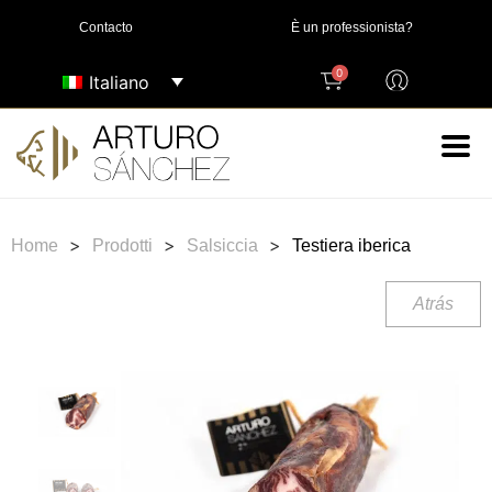
Contacto
È un professionista?
0
Italiano
>
>
>
Home
Prodotti
Salsiccia
Testiera iberica
Atrás