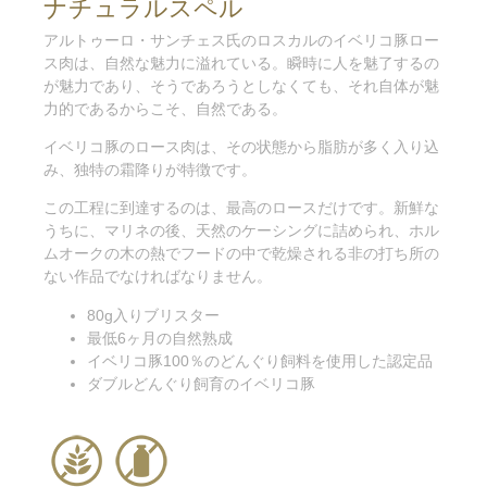
ナチュラルスペル
アルトゥーロ・サンチェス氏のロスカルのイベリコ豚ロー
ス肉は、自然な魅力に溢れている。瞬時に人を魅了するの
が魅力であり、そうであろうとしなくても、それ自体が魅
力的であるからこそ、自然である。
イベリコ豚のロース肉は、その状態から脂肪が多く入り込
み、独特の霜降りが特徴です。
この工程に到達するのは、最高のロースだけです。新鮮な
うちに、マリネの後、天然のケーシングに詰められ、ホル
ムオークの木の熱でフードの中で乾燥される非の打ち所の
ない作品でなければなりません。
80g入りブリスター
最低6ヶ月の自然熟成
イベリコ豚100％のどんぐり飼料を使用した認定品
ダブルどんぐり飼育のイベリコ豚