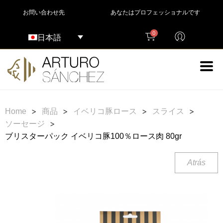
お問い合わせ先
あなたはプロフェッショナルです
0
日本語
>
>
>
>
Home
商品
イベリコ豚ロース
スライス
>
ソーセージ
ブリスターパック イベリコ豚100％ロース肉 80gr
Atrás