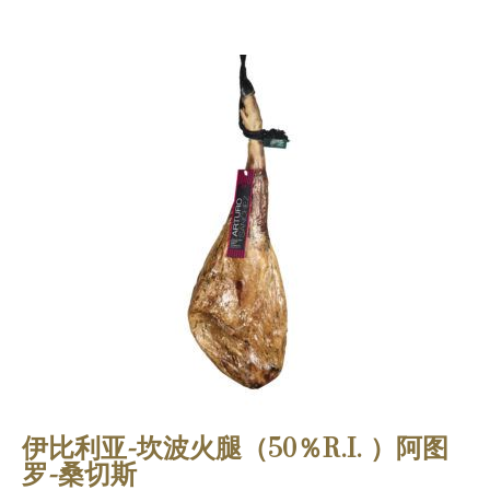
伊比利亚-坎波火腿（50％R.I. ）阿图
罗-桑切斯