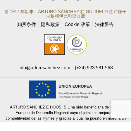
自 1917 年以来，ARTURO SÁNCHEZ 在 GUIJUELO 生产橡子
火腿和伊比利亚香肠
购买条件
隐私政策
Cookie 政策
法律警告
info@arturosanchez.com
(+34) 923 581 568
ARTURO SÁNCHEZ E HIJOS, S.L ha sido beneficiaria del Fondo
Europeo de Desarrollo Regional cuyo objetivo es mejorar la
competitividad de las Pymes y gracias al cual ha puesto en marcha un
Plan de e-commerce internacional con el objetivo de mejorar sus ventas
online internacionales en mercados exteriores durante el año 2022. Para