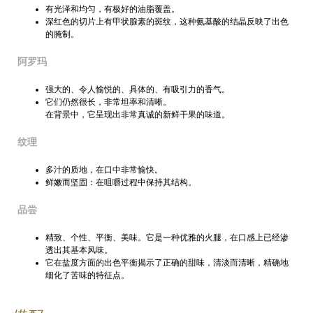
有光泽和均匀，有极好的油脂覆盖。
深红色的切片上有甲状腺素的斑纹，这种氨基酸的结晶反映了出色
的腌制。
阿罗玛
强大的、令人愉悦的、具体的、有吸引力的香气。
它们仍然很长，非常坦率和清晰。
在背景中，它呈现出非常真诚的新鲜干果的味道。
纹理
多汁的质地，在口中非常愉快。
鲜嫩而坚固：在咀嚼过程中保持其结构。
品尝
精致、个性、平衡、美味。它是一种优雅的火腿，在口感上已经渗
透出其基本风味。
它在盐度方面的出色平衡揭示了正确的甜味，清淡而清晰，精确地
细化了苦味的特征点。