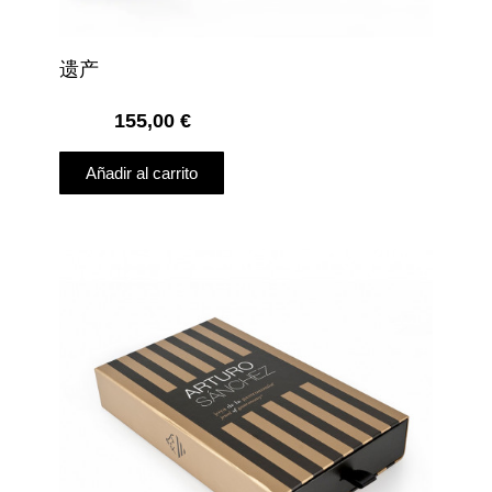
遗产
155,00
€
Añadir al carrito