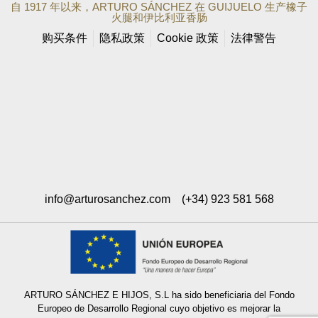
自 1917 年以来，ARTURO SÁNCHEZ 在 GUIJUELO 生产橡子
火腿和伊比利亚香肠
购买条件
隐私政策
Cookie 政策
法律警告
info@arturosanchez.com
(+34) 923 581 568
ARTURO SÁNCHEZ E HIJOS, S.L ha sido beneficiaria del Fondo
Europeo de Desarrollo Regional cuyo objetivo es mejorar la
competitividad de las Pymes y gracias al cual ha puesto en marcha un
Plan de e-commerce internacional con el objetivo de mejorar sus ventas
online internacionales en mercados exteriores durante el año 2022. Para
ello ha contado con el apoyo del Programa Int-eComm de la Cámara de