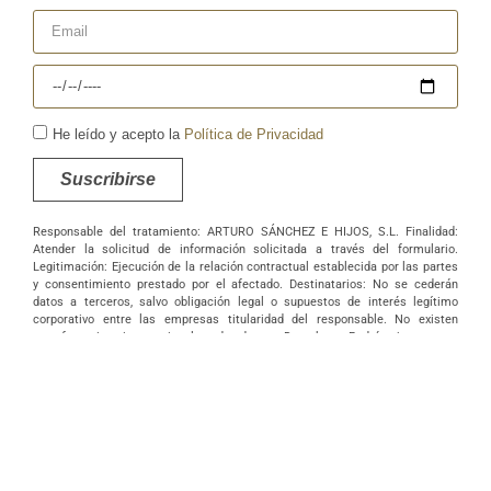
He leído y acepto la
Política de Privacidad
Suscribirse
Responsable del tratamiento: ARTURO SÁNCHEZ E HIJOS, S.L. Finalidad:
Atender la solicitud de información solicitada a través del formulario.
Legitimación: Ejecución de la relación contractual establecida por las partes
y consentimiento prestado por el afectado. Destinatarios: No se cederán
datos a terceros, salvo obligación legal o supuestos de interés legítimo
corporativo entre las empresas titularidad del responsable. No existen
transferencias internacionales de datos. Derechos: Podrá ejercer sus
derechos de acceso, rectificación, supresión, portabilidad, oposición y/o
limitación al tratamiento y a no ser objeto de una decisión basada
únicamente en el tratamiento de datos automatizado, incluida la elaboración
de perfiles, así como revocar los consentimientos otorgados dirigiendo su
solicitud ARTURO SÁNCHEZ E HIJOS, S.L., C/ Filiberto Villalobos, 73, de
Guijuelo o a la dirección info@arturosanchez.com tal y como se indica en la
política de privacidad.