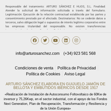
Responsable del tratamiento: ARTURO SÁNCHEZ E HIJOS, S.L. Finalidad:
Atender la solicitud de información solicitada a través del formulario.
Legitimación: Ejecución de la relación contractual establecida por las partes y
consentimiento prestado por el afectado. Destinatarios: No se cederán datos a
terceros, salvo obligación legal o supuestos de interés legítimo corporativo entre
las empresas titularidad del responsable. No existen transferencias
internacionales de datos. Derechos: Podrá ejercer sus derechos de acceso,
rectificación, supresión, portabilidad, oposición y/o limitación al tratamiento y a
no ser objeto de una decisión basada únicamente en el tratamiento de datos
automatizado, incluida la elaboración de perfiles, así como revocar los
consentimientos otorgados dirigiendo su solicitud ARTURO SÁNCHEZ E HIJOS,
S.L., C/ Filiberto Villalobos, 73, de Guijuelo o a la dirección
info@arturosanchez.com
(+34) 923 581 568
info@arturosanchez.com tal y como se indica en la
política de privacidad.
Condiciones de venta
Política de Privacidad
Política de Cookies
Aviso Legal
ARTURO SÁNCHEZ ELABORA EN GUIJUELO JAMÓN DE
BELLOTA Y EMBUTIDOS IBÉRICOS DESDE 1917
«Realización de Instalación de Autoconsumo Foltovoltaico de 60Kw de
inversor y 75,26Kwp, en el sector industrial, con el apoyo de los Fondos
Next Generation, Plan de Recuperación, Transformación y Resiliencia y
de la Unión Europea»