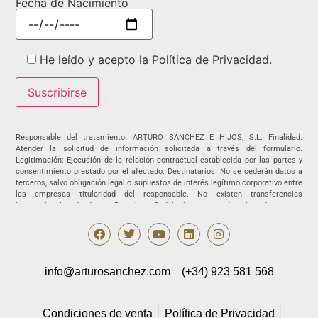
Fecha de Nacimiento
He leído y acepto la Política de Privacidad.
Responsable del tratamiento: ARTURO SÁNCHEZ E HIJOS, S.L. Finalidad:
Atender la solicitud de información solicitada a través del formulario.
Legitimación: Ejecución de la relación contractual establecida por las partes y
consentimiento prestado por el afectado. Destinatarios: No se cederán datos a
terceros, salvo obligación legal o supuestos de interés legítimo corporativo entre
las empresas titularidad del responsable. No existen transferencias
internacionales de datos. Derechos: Podrá ejercer sus derechos de acceso,
rectificación, supresión, portabilidad, oposición y/o limitación al tratamiento y a
no ser objeto de una decisión basada únicamente en el tratamiento de datos
automatizado, incluida la elaboración de perfiles, así como revocar los
consentimientos otorgados dirigiendo su solicitud ARTURO SÁNCHEZ E HIJOS,
S.L., C/ Filiberto Villalobos, 73, de Guijuelo o a la dirección
info@arturosanchez.com
(+34) 923 581 568
info@arturosanchez.com tal y como se indica en la
política de privacidad.
Condiciones de venta
Política de Privacidad