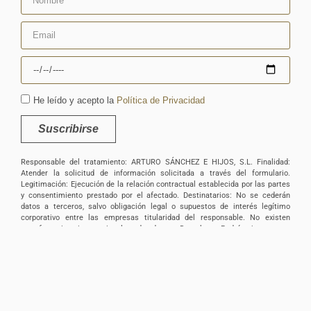
He leído y acepto la
Política de Privacidad
Suscribirse
Responsable del tratamiento: ARTURO SÁNCHEZ E HIJOS, S.L. Finalidad:
Atender la solicitud de información solicitada a través del formulario.
Legitimación: Ejecución de la relación contractual establecida por las partes
y consentimiento prestado por el afectado. Destinatarios: No se cederán
datos a terceros, salvo obligación legal o supuestos de interés legítimo
corporativo entre las empresas titularidad del responsable. No existen
transferencias internacionales de datos. Derechos: Podrá ejercer sus
derechos de acceso, rectificación, supresión, portabilidad, oposición y/o
limitación al tratamiento y a no ser objeto de una decisión basada
únicamente en el tratamiento de datos automatizado, incluida la elaboración
de perfiles, así como revocar los consentimientos otorgados dirigiendo su
solicitud ARTURO SÁNCHEZ E HIJOS, S.L., C/ Filiberto Villalobos, 73, de
Guijuelo o a la dirección info@arturosanchez.com tal y como se indica en la
política de privacidad.