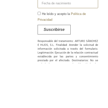
He leído y acepto la
Política de
Privacidad
Suscribirse
Responsable del tratamiento: ARTURO SÁNCHEZ
E HIJOS, S.L. Finalidad: Atender la solicitud de
información solicitada a través del formulario.
Legitimación: Ejecución de la relación contractual
establecida por las partes y consentimiento
prestado por el afectado. Destinatarios: No se
cederán datos a terceros, salvo obligación legal o
supuestos de interés legítimo corporativo entre
las empresas titularidad del responsable. No
existen transferencias internacionales de datos.
Derechos: Podrá ejercer sus derechos de acceso,
rectificación, supresión, portabilidad, oposición
y/o limitación al tratamiento y a no ser objeto de
una decisión basada únicamente en el
tratamiento de datos automatizado, incluida la
elaboración de perfiles, así como revocar los
consentimientos otorgados dirigiendo su solicitud
ARTURO SÁNCHEZ E HIJOS, S.L., C/ Filiberto