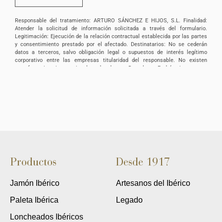
Responsable del tratamiento: ARTURO SÁNCHEZ E HIJOS, S.L. Finalidad:
Atender la solicitud de información solicitada a través del formulario.
Legitimación: Ejecución de la relación contractual establecida por las partes
y consentimiento prestado por el afectado. Destinatarios: No se cederán
datos a terceros, salvo obligación legal o supuestos de interés legítimo
corporativo entre las empresas titularidad del responsable. No existen
transferencias internacionales de datos. Derechos: Podrá ejercer sus
derechos de acceso, rectificación, supresión, portabilidad, oposición y/o
limitación al tratamiento y a no ser objeto de una decisión basada
únicamente en el tratamiento de datos automatizado, incluida la elaboración
de perfiles, así como revocar los consentimientos otorgados dirigiendo su
solicitud ARTURO SÁNCHEZ E HIJOS, S.L., C/ Filiberto Villalobos, 73, de
Guijuelo o a la dirección info@arturosanchez.com tal y como se indica en la
política de privacidad.
Productos
Desde 1917
Jamón Ibérico
Artesanos del Ibérico
Paleta Ibérica
Legado
Loncheados Ibéricos