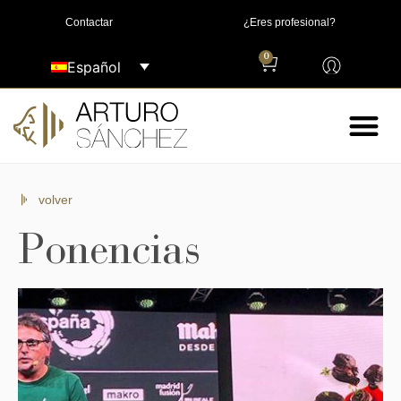
Contactar
¿Eres profesional?
0
Español
volver
Ponencias