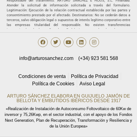
Responsable del tratamiento: ARTURO SÁNCHEZ E HIJOS, S.L. Finalidad:
Atender la solicitud de información solicitada a través del formulario.
Legitimación: Ejecución de la relación contractual establecida por las partes y
consentimiento prestado por el afectado. Destinatarios: No se cederán datos a
terceros, salvo obligación legal o supuestos de interés legítimo corporativo entre
las empresas titularidad del responsable. No existen transferencias
internacionales de datos. Derechos: Podrá ejercer sus derechos de acceso,
rectificación, supresión, portabilidad, oposición y/o limitación al tratamiento y a
no ser objeto de una decisión basada únicamente en el tratamiento de datos
automatizado, incluida la elaboración de perfiles, así como revocar los
consentimientos otorgados dirigiendo su solicitud ARTURO SÁNCHEZ E HIJOS,
S.L., C/ Filiberto Villalobos, 73, de Guijuelo o a la dirección
info@arturosanchez.com
(+34) 923 581 568
info@arturosanchez.com tal y como se indica en la
política de privacidad.
Condiciones de venta
Política de Privacidad
Política de Cookies
Aviso Legal
ARTURO SÁNCHEZ ELABORA EN GUIJUELO JAMÓN DE
BELLOTA Y EMBUTIDOS IBÉRICOS DESDE 1917
«Realización de Instalación de Autoconsumo Foltovoltaico de 60Kw de
inversor y 75,26Kwp, en el sector industrial, con el apoyo de los Fondos
Next Generation, Plan de Recuperación, Transformación y Resiliencia y
de la Unión Europea»