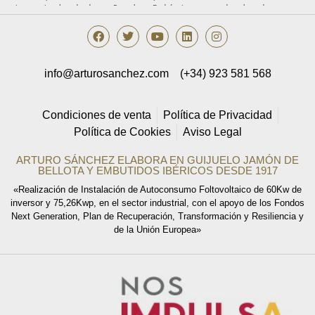
internacionales de datos. Derechos: Podrá ejercer sus derechos de acceso,
rectificación, supresión, portabilidad, oposición y/o limitación al tratamiento y a
no ser objeto de una decisión basada únicamente en el tratamiento de datos
automatizado, incluida la elaboración de perfiles, así como revocar los
consentimientos otorgados dirigiendo su solicitud ARTURO SÁNCHEZ E HIJOS,
S.L., C/ Filiberto Villalobos, 73, de Guijuelo o a la dirección
info@arturosanchez.com
(+34) 923 581 568
info@arturosanchez.com tal y como se indica en la
política de privacidad.
Condiciones de venta
Política de Privacidad
Política de Cookies
Aviso Legal
ARTURO SÁNCHEZ ELABORA EN GUIJUELO JAMÓN DE
BELLOTA Y EMBUTIDOS IBÉRICOS DESDE 1917
«Realización de Instalación de Autoconsumo Foltovoltaico de 60Kw de
inversor y 75,26Kwp, en el sector industrial, con el apoyo de los Fondos
Next Generation, Plan de Recuperación, Transformación y Resiliencia y
de la Unión Europea»