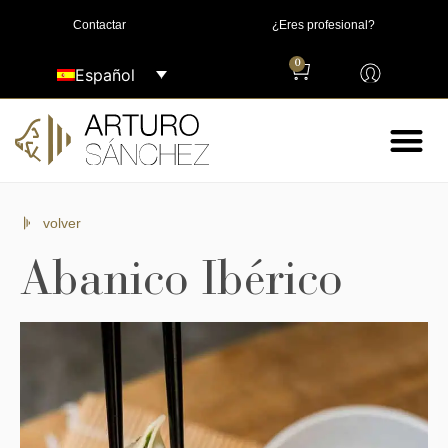
Contactar
¿Eres profesional?
0
Español
volver
Abanico Ibérico