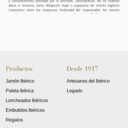
y consentimiento prestado por el afectado. Destinatarios: No se cederán
datos a terceros, salvo obligación legal o supuestos de interés legítimo
corporativo entre las empresas titularidad del responsable. No existen
transferencias internacionales de datos. Derechos: Podrá ejercer sus
derechos de acceso, rectificación, supresión, portabilidad, oposición y/o
limitación al tratamiento y a no ser objeto de una decisión basada
únicamente en el tratamiento de datos automatizado, incluida la elaboración
de perfiles, así como revocar los consentimientos otorgados dirigiendo su
solicitud ARTURO SÁNCHEZ E HIJOS, S.L., C/ Filiberto Villalobos, 73, de
Guijuelo o a la dirección info@arturosanchez.com tal y como se indica en la
política de privacidad.
Productos
Desde 1917
Jamón Ibérico
Artesanos del Ibérico
Paleta Ibérica
Legado
Loncheados Ibéricos
Embutidos Ibéricos
Regalos