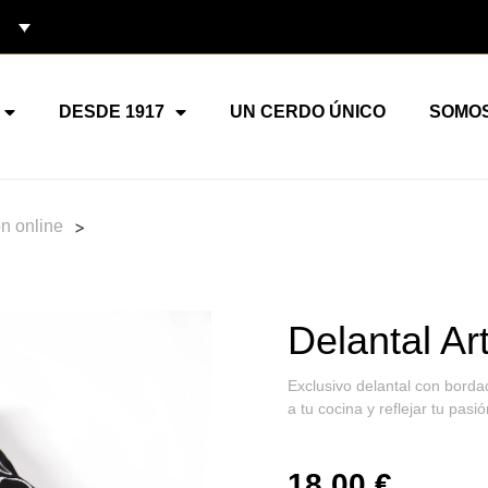
DESDE 1917
UN CERDO ÚNICO
SOMO
>
n online
Delantal A
Exclusivo delantal con borda
a tu cocina y reflejar tu pasió
18,00
€