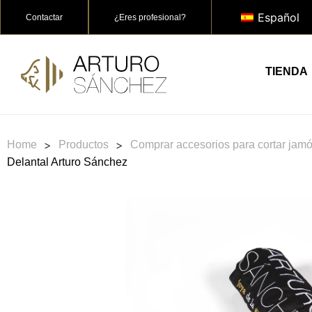
Español
Contactar
¿Eres profesional?
TIENDA
>
>
Home
Productos
Comprar accesorios para cortar jamó
Delantal Arturo Sánchez