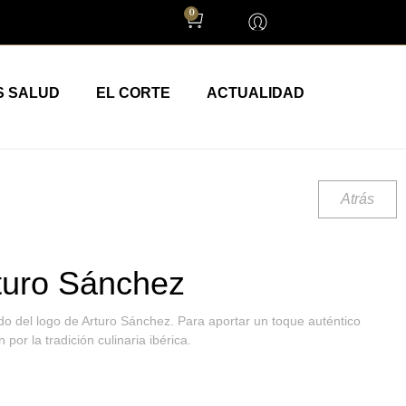
0
S SALUD
EL CORTE
ACTUALIDAD
Atrás
rturo Sánchez
do del logo de Arturo Sánchez. Para aportar un toque auténtico
n por la tradición culinaria ibérica.