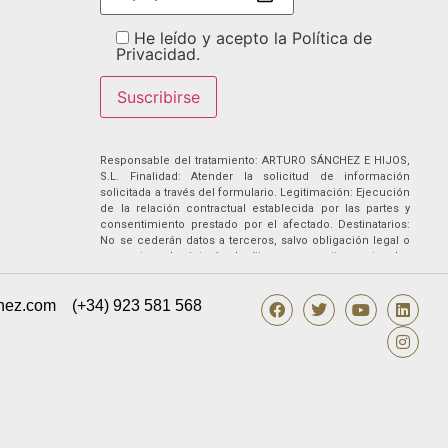
He leído y acepto la Política de
Privacidad.
Responsable del tratamiento: ARTURO SÁNCHEZ E HIJOS,
S.L. Finalidad: Atender la solicitud de información
solicitada a través del formulario. Legitimación: Ejecución
de la relación contractual establecida por las partes y
consentimiento prestado por el afectado. Destinatarios:
No se cederán datos a terceros, salvo obligación legal o
supuestos de interés legítimo corporativo entre las
empresas titularidad del responsable. No existen
transferencias internacionales de datos. Derechos: Podrá
hez.com
(+34) 923 581 568
ejercer sus derechos de acceso, rectificación,
supresión, portabilidad, oposición y/o limitación al
tratamiento y a no ser objeto de una decisión basada
únicamente en el tratamiento de datos automatizado,
incluida la elaboración de perfiles, así como revocar los
consentimientos otorgados dirigiendo su solicitud
ARTURO SÁNCHEZ E HIJOS, S.L., C/ Filiberto Villalobos, 73,
de Guijuelo o a la dirección info@arturosanchez.com tal
y como se indica en la
política de privacidad.