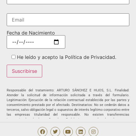
Fecha de Nacimiento
He leído y acepto la Política de Privacidad.
Responsable del tratamiento: ARTURO SÁNCHEZ E HIJOS, S.L. Finalidad:
Atender la solicitud de información solicitada a través del formulario.
Legitimación: Ejecución de la relación contractual establecida por las partes y
consentimiento prestado por el afectado. Destinatarios: No se cederán datos a
terceros, salvo obligación legal o supuestos de interés legítimo corporativo entre
las empresas titularidad del responsable. No existen transferencias
internacionales de datos. Derechos: Podrá ejercer sus derechos de acceso,
rectificación, supresión, portabilidad, oposición y/o limitación al tratamiento y a
no ser objeto de una decisión basada únicamente en el tratamiento de datos
automatizado, incluida la elaboración de perfiles, así como revocar los