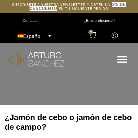
5% DE
SUSCRÍBETE A NUESTRA NEWSLETTER Y OBTÉN UN
DESCUENTO
EN TU SIGUIENTE PEDIDO
Contactar
¿Eres profesional?
0
Español
¿Jamón de cebo o jamón de cebo
de campo?