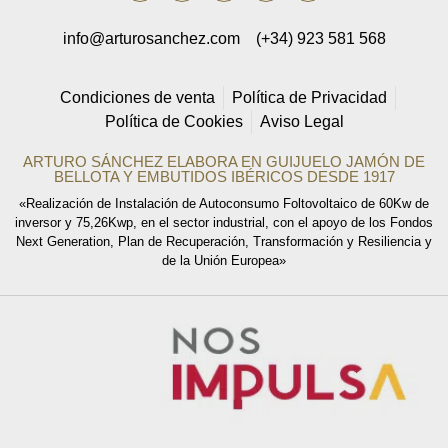
consentimientos otorgados dirigiendo su solicitud ARTURO SÁNCHEZ E HIJOS,
S.L., C/ Filiberto Villalobos, 73, de Guijuelo o a la dirección
info@arturosanchez.com
(+34) 923 581 568
info@arturosanchez.com tal y como se indica en la
política de privacidad.
Condiciones de venta
Política de Privacidad
Política de Cookies
Aviso Legal
ARTURO SÁNCHEZ ELABORA EN GUIJUELO JAMÓN DE
BELLOTA Y EMBUTIDOS IBÉRICOS DESDE 1917
«Realización de Instalación de Autoconsumo Foltovoltaico de 60Kw de
inversor y 75,26Kwp, en el sector industrial, con el apoyo de los Fondos
Next Generation, Plan de Recuperación, Transformación y Resiliencia y
de la Unión Europea»