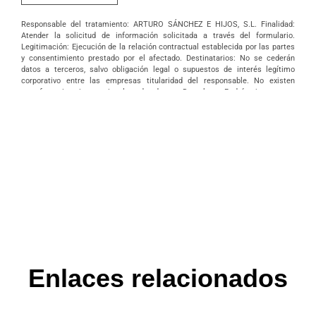
Responsable del tratamiento: ARTURO SÁNCHEZ E HIJOS, S.L. Finalidad:
Atender la solicitud de información solicitada a través del formulario.
Legitimación: Ejecución de la relación contractual establecida por las partes
y consentimiento prestado por el afectado. Destinatarios: No se cederán
datos a terceros, salvo obligación legal o supuestos de interés legítimo
corporativo entre las empresas titularidad del responsable. No existen
transferencias internacionales de datos. Derechos: Podrá ejercer sus
derechos de acceso, rectificación, supresión, portabilidad, oposición y/o
limitación al tratamiento y a no ser objeto de una decisión basada
únicamente en el tratamiento de datos automatizado, incluida la elaboración
de perfiles, así como revocar los consentimientos otorgados dirigiendo su
solicitud ARTURO SÁNCHEZ E HIJOS, S.L., C/ Filiberto Villalobos, 73, de
Guijuelo o a la dirección info@arturosanchez.com tal y como se indica en la
política de privacidad.
Enlaces relacionados