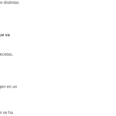
 distintas
Villalobos, 73, de Guijuelo o a la dirección
info@arturosanchez.com tal y como se indica en
la
política de privacidad.
ue va
recetas,
igen en un
e se ha