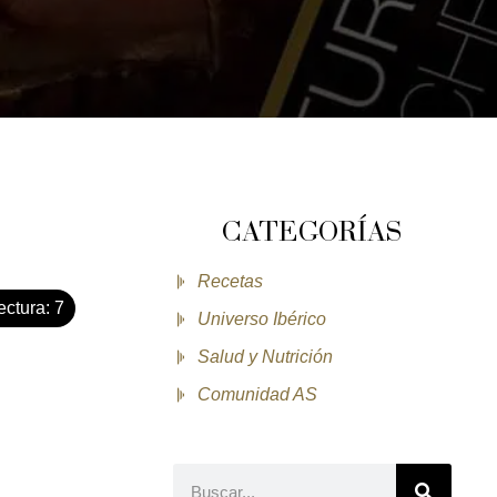
CATEGORÍAS
Recetas
ectura:
7
Universo Ibérico
Salud y Nutrición
Comunidad AS