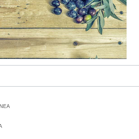
ÁNEA
A