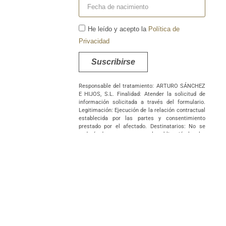
He leído y acepto la
Política de
Privacidad
Suscribirse
Responsable del tratamiento: ARTURO SÁNCHEZ
E HIJOS, S.L. Finalidad: Atender la solicitud de
información solicitada a través del formulario.
Legitimación: Ejecución de la relación contractual
establecida por las partes y consentimiento
prestado por el afectado. Destinatarios: No se
cederán datos a terceros, salvo obligación legal o
supuestos de interés legítimo corporativo entre
las empresas titularidad del responsable. No
existen transferencias internacionales de datos.
Derechos: Podrá ejercer sus derechos de acceso,
rectificación, supresión, portabilidad, oposición
y/o limitación al tratamiento y a no ser objeto de
una decisión basada únicamente en el
tratamiento de datos automatizado, incluida la
elaboración de perfiles, así como revocar los
consentimientos otorgados dirigiendo su solicitud
ARTURO SÁNCHEZ E HIJOS, S.L., C/ Filiberto